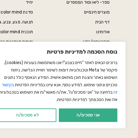
ספר- ליאו וסוד המספרים
יחיד
מוצרים חינמיים
סדנת color mind לילדים, 6 מפגשים
דף הבית
תנועה. מגע. צבע, גיל הרך
אודותינו
פודקאסט/בלוג
ופיתוח מיומנויות ר
נוסח הסכמה למדיניות פרטיות
אונליין
מספר תוכנית מאושרת ג
חנות
מפגש אישי
ברוכים הבאים לאתר "חיים בצבע"! אנו משתמשות בעוגיות (cookies),
פיקסל של Meta וטכנולוגיות דומות לשיפור חוויית הגלישה, ניתוח
הצהרת נגישות
השימוש באתר והצגת תוכן מותאם אישית. המידע הנאסף כולל נתונים
מדיניות פרטיות
טכניים ונתוני שימוש. למידע נוסף, אנא עיינו במדיניות הפרטיות
בקישור
תקנון ותנאי שימוש
זה
בלחיצה על "אני מסכימ/ה", את/ה מאשר/ת את השימוש בטכנולוגיות
אלו ואת הסכמתך למדיניות הפרטיות.
כל הזכויות שמורות ל color mind
אני מסכימ/ה
לא מסכימ/ה