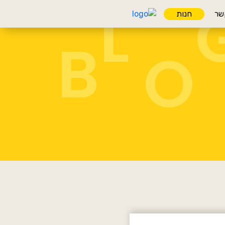
L
שר
חנות
B
O