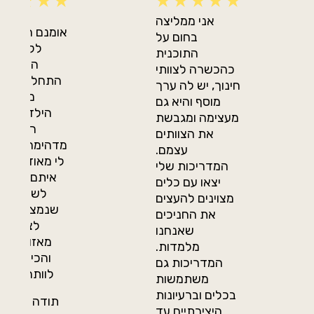
אני ממליצה
אומנם הגעתן 
בחום על
לקראת ס
התוכנית
השנה א
כהכשרה לצוותי
התחלתן תהל
חינוך, יש לה ערך
מדהים 
מוסף והיא גם
הילדים.ות 
מעצימה ומגבשת
רכשו ש
את הצוותים
מדהימה שעוז
עצמם.
לי מאוד לתק
המדריכות שלי
איתם הם למ
יצאו עם כלים
לשים לב ל
מצוינים להעצים
שנמצא סביב
את החניכים
לצאת ק
שאנחנו
מאזור הנוח
מלמדות.
והכי חשוב 
המדריכות גם
לוותר לעצמ
משתמשות
בכלים וברעיונות
תודה רבה, א
היצירתיים עד