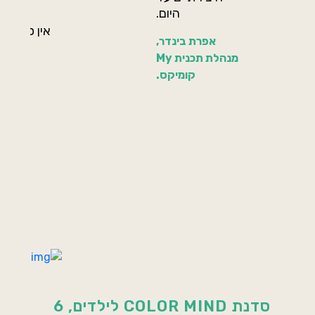
אלופו
היום.
אין ספק שא
אפרת בינדר,
אמשיך.
מנהלת תכנית My
קומיקס.
קרא ע
סדנת COLOR MIND לילדים, 6