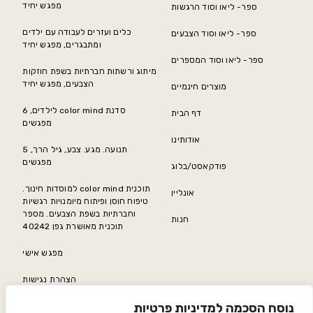
מפגש יחיד
ספר- ליאו וסוד הרגשות
כלים ועזרים לעבודה עם ילדים
ספר- ליאו וסוד הצבעים
ומתבגרים, מפגש יחיד
ספר- ליאו וסוד המספרים
מיתוג ורשתות חברתיות בשפת חוזקות
הצבעים, מפגש יחיד
מוצרים חינמיים
סדנת color mind לילדים, 6
דף הבית
מפגשים
אודותינו
תנועה. מגע. צבע, גיל הרך, 5
מפגשים
פודקאסט/בלוג
תוכנית color mind למוסדות חינוך.
אונליין
טיפוח חוסן ופיתוח מיומנויות רגשיות
וחברתיות בשפת הצבעים. מספר
חנות
תוכנית מאושרת גפן 40242
מפגש אישי
הצהרת נגישות
נוסח הסכמה למדיניות פרטיות
מדיניות פרטיות