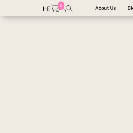
0
HE
About Us
Bl